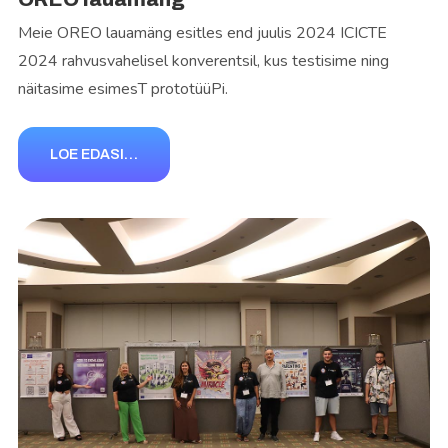
Meie OREO lauamäng esitles end juulis 2024 ICICTE
2024 rahvusvahelisel konverentsil, kus testisime ning
näitasime esimesT prototüüPi.
LOE EDASI…