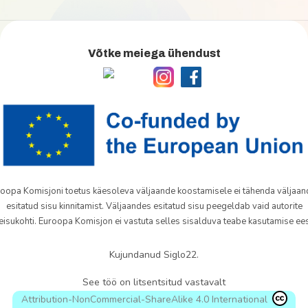
Võtke meiega ühendust
oopa Komisjoni toetus käesoleva väljaande koostamisele ei tähenda väljaa
esitatud sisu kinnitamist. Väljaandes esitatud sisu peegeldab vaid autorite
eisukohti. Euroopa Komisjon ei vastuta selles sisalduva teabe kasutamise ees
Kujundanud Siglo22.
See töö on litsentsitud vastavalt
Attribution-NonCommercial-ShareAlike 4.0 International