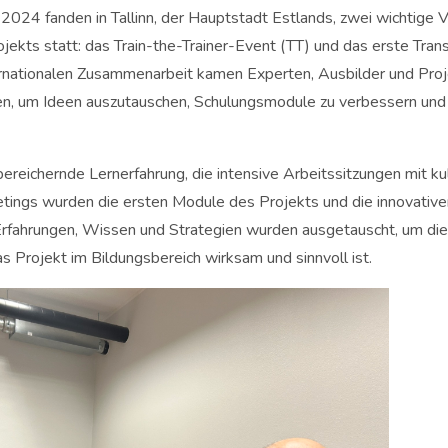
024 fanden in Tallinn, der Hauptstadt Estlands, zwei wichtige V
kts statt: das Train-the-Trainer-Event (TT) und das erste Tran
rnationalen Zusammenarbeit kamen Experten, Ausbilder und Proj
en, um Ideen auszutauschen, Schulungsmodule zu verbessern und 
reichernde Lernerfahrung, die intensive Arbeitssitzungen mit kul
ings wurden die ersten Module des Projekts und die innovativen
. Erfahrungen, Wissen und Strategien wurden ausgetauscht, um die
as Projekt im Bildungsbereich wirksam und sinnvoll ist.