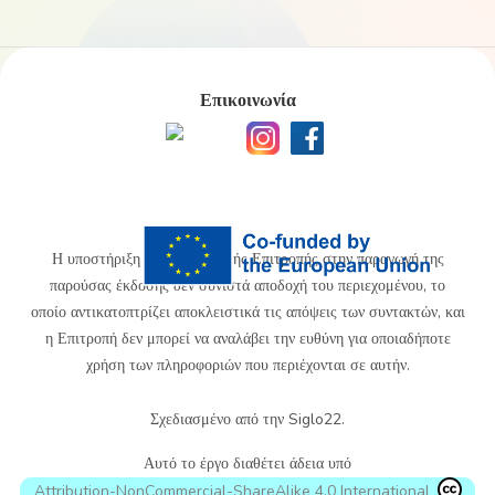
Επικοινωνία
Η υποστήριξη της Ευρωπαϊκής Επιτροπής στην παραγωγή της
παρούσας έκδοσης δεν συνιστά αποδοχή του περιεχομένου, το
οποίο αντικατοπτρίζει αποκλειστικά τις απόψεις των συντακτών, και
η Επιτροπή δεν μπορεί να αναλάβει την ευθύνη για οποιαδήποτε
χρήση των πληροφοριών που περιέχονται σε αυτήν.
Σχεδιασμένο από την Siglo22.
Αυτό το έργο διαθέτει άδεια υπό
Attribution-NonCommercial-ShareAlike 4.0 International