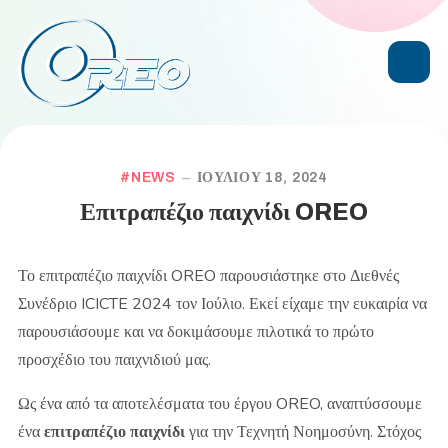
NEWS
ΙΟΥΛΊΟΥ 18, 2024
Επιτραπέζιο παιχνίδι OREO
Το επιτραπέζιο παιχνίδι OREO παρουσιάστηκε στο Διεθνές
Συνέδριο ICICTE 2024 τον Ιούλιο. Εκεί είχαμε την ευκαιρία να
παρουσιάσουμε και να δοκιμάσουμε πιλοτικά το πρώτο
προσχέδιο του παιχνιδιού μας.
Ως ένα από τα αποτελέσματα του έργου OREO, αναπτύσσουμε
ένα
επιτραπέζιο παιχνίδι
για την Τεχνητή Νοημοσύνη. Στόχος