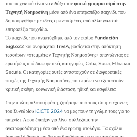
του παιχνιδιού είναι να διδάξει τον
φιακό γραμματισμό στην
Τεχνητή Νοημοσύνη
μέσα από ένα επιτραπέζιο παιχνίδι, που
δημιουργήθηκε με ιδέες εμπνευσμένες από άλλα γνωστά
επιτραπέζια παιχνίδια.
Το παιχνίδι, που αναπτύχθηκε από τον εταίρο
Fundación
Siglo22
και ονομάζεται
TrivIA
, βασίζεται στην απόκτηση
τεσσάρων «στεμμάτων Τεχνητής Νοημοσύνης» απαντώντας σε
ερωτήσεις από διαφορετικές κατηγορίες: Critia, Socia, Ethia και
Securia. Οι κατηγορίες αυτές αντιστοιχούν σε διαφορετικές
πτυχές της Τεχνητής Νοημοσύνης που πρέπει να εξεταστούν:
κριτική σκέψη, κοινωνική διάσταση, ηθική και ασφάλεια.
Στην πρώτη πιλοτική φάση, ζητήσαμε από τους συμμετέχοντες
του Συνεδρίου
ICICTE 2024
να μας πουν τη γνώμη τους για το
παιχνίδι. Αφού έπαιξαν για λίγο, συλλέξαμε την
ανατροφοδότηση μέσα από ένα ερωτηματολόγιο. Τα σχόλια
ήταν πολύ θετικά και θα μας βοηθήσουν να ενσωματώσουμε