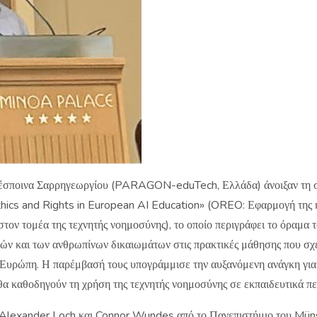
Δέσποινα Σαρρηγεωργίου (PARAGON-eduTech, Ελλάδα) άνοιξαν τη σ
hics and Rights in European AI Education» (OREO: Εφαρμογή της η
τον τομέα της τεχνητής νοημοσύνης), το οποίο περιγράφει το όραμα τ
ν και των ανθρωπίνων δικαιωμάτων στις πρακτικές μάθησης που σχετ
Ευρώπη. Η παρέμβασή τους υπογράμμισε την αυξανόμενη ανάγκη για
θα καθοδηγούν τη χρήση της τεχνητής νοημοσύνης σε εκπαιδευτικά πε
Alexander Loch και Connor Wundes από το Πανεπιστήμιο του Münste